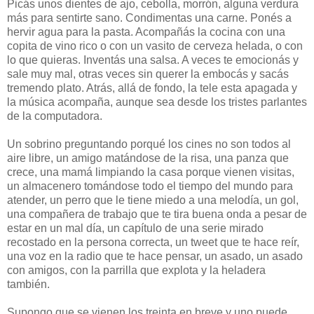
Picás unos dientes de ajo, cebolla, morrón, alguna verdura
más para sentirte sano. Condimentas una carne. Ponés a
hervir agua para la pasta. Acompañás la cocina con una
copita de vino rico o con un vasito de cerveza helada, o con
lo que quieras. Inventás una salsa. A veces te emocionás y
sale muy mal, otras veces sin querer la embocás y sacás
tremendo plato. Atrás, allá de fondo, la tele esta apagada y
la música acompaña, aunque sea desde los tristes parlantes
de la computadora.
Un sobrino preguntando porqué los cines no son todos al
aire libre, un amigo matándose de la risa, una panza que
crece, una mamá limpiando la casa porque vienen visitas,
un almacenero tomándose todo el tiempo del mundo para
atender, un perro que le tiene miedo a una melodía, un gol,
una compañera de trabajo que te tira buena onda a pesar de
estar en un mal día, un capítulo de una serie mirado
recostado en la persona correcta, un tweet que te hace reír,
una voz en la radio que te hace pensar, un asado, un asado
con amigos, con la parrilla que explota y la heladera
también.
Supongo que se vienen los treinta en breve y uno puede